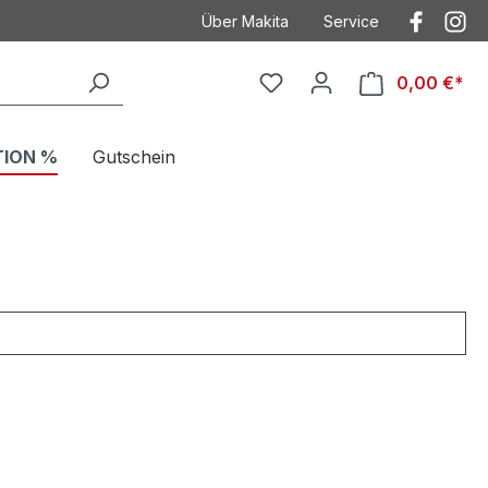
Über Makita
Service
Der Heimwerker
Anwendungstechnik
0,00 €*
Kontakt
Kontakt mit Makita
Makita
Betriebsanleitungen
TION %
Gutschein
Häufig gestellte Fragen
Garantieverlängeru
AGB
Ersatzteilzeichnung
Datenschutz
Produktkataloge
Impressum