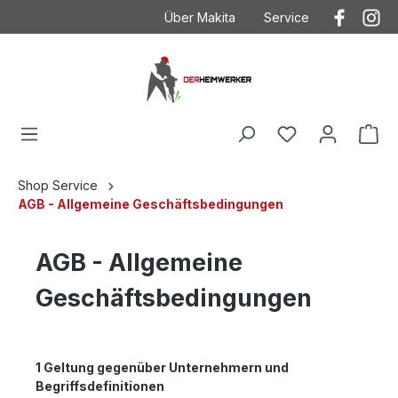
Über Makita
Service
Der Heimwerker
Anwendungstechnik
Kontakt
Kontakt mit Makita
Makita
Betriebsanleitungen
Häufig gestellte Fragen
Garantieverlängeru
AGB
Ersatzteilzeichnung
Shop Service
AGB - Allgemeine Geschäftsbedingungen
Datenschutz
Produktkataloge
Impressum
AGB - Allgemeine
Geschäftsbedingungen
1 Geltung gegenüber Unternehmern und
Begriffsdefinitionen