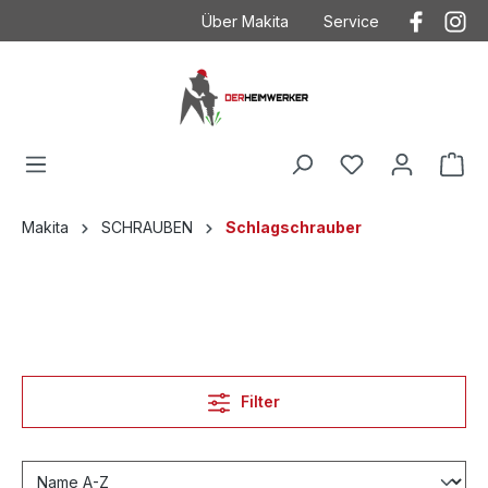
Über Makita
Service
Der Heimwerker
Anwendungstechnik
Kontakt
Kontakt mit Makita
Makita
Betriebsanleitungen
Häufig gestellte Fragen
Garantieverlängeru
AGB
Ersatzteilzeichnung
Makita
SCHRAUBEN
Schlagschrauber
Datenschutz
Produktkataloge
Impressum
Filter