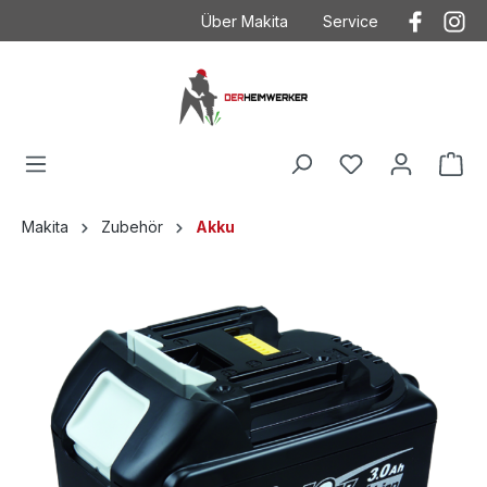
Über Makita
Service
Der Heimwerker
Anwendungstechnik
Kontakt
Kontakt mit Makita
Makita
Betriebsanleitungen
Häufig gestellte Fragen
Garantieverlängeru
AGB
Ersatzteilzeichnung
Makita
Zubehör
Akku
Datenschutz
Produktkataloge
Impressum