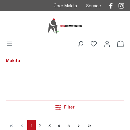
Über Makita
Service
Der Heimwerker
Anwendungstechnik
Kontakt
Kontakt mit Makita
Makita
Betriebsanleitungen
Häufig gestellte Fragen
Garantieverlängeru
AGB
Ersatzteilzeichnung
Makita
Datenschutz
Produktkataloge
Impressum
Filter
1
2
3
4
5