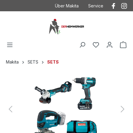
Über Makita
Service
Der Heimwerker
Anwendungstechnik
Kontakt
Kontakt mit Makita
Makita
Betriebsanleitungen
Häufig gestellte Fragen
Garantieverlängeru
AGB
Ersatzteilzeichnung
Makita
SETS
SETS
Datenschutz
Produktkataloge
Impressum