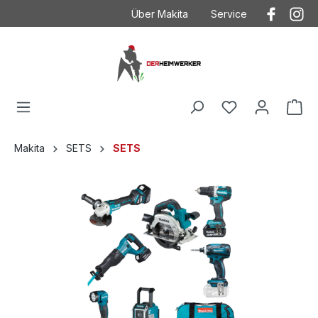
Über Makita
Service
Der Heimwerker
Anwendungstechnik
Kontakt
Kontakt mit Makita
Makita
Betriebsanleitungen
Häufig gestellte Fragen
Garantieverlängeru
AGB
Ersatzteilzeichnung
Makita
SETS
SETS
Datenschutz
Produktkataloge
Impressum