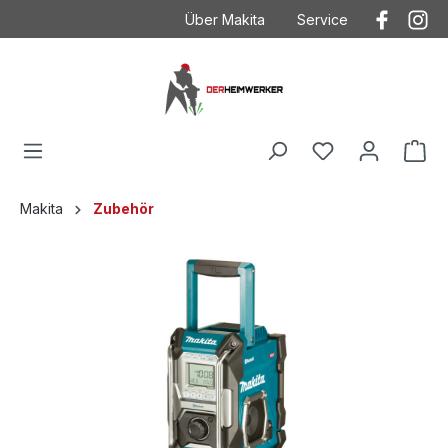
Über Makita
Service
Der Heimwerker
Anwendungstechnik
Kontakt
Kontakt mit Makita
Makita
Betriebsanleitungen
Häufig gestellte Fragen
Garantieverlängeru
AGB
Ersatzteilzeichnung
Makita
Zubehör
Datenschutz
Produktkataloge
Impressum