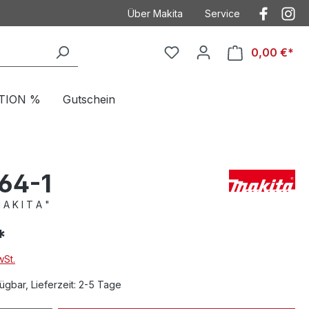
Über Makita
Service
Der Heimwerker
Anwendungstechnik
0,00 €*
Kontakt
Kontakt mit Makita
Makita
Betriebsanleitungen
TION %
Gutschein
Häufig gestellte Fragen
Garantieverlängeru
AGB
Ersatzteilzeichnung
Datenschutz
Produktkataloge
64-1
Impressum
A K I T A "
*
wSt.
ügbar, Lieferzeit: 2-5 Tage