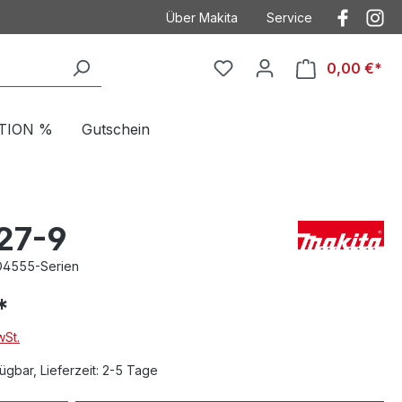
Über Makita
Service
Der Heimwerker
Anwendungstechnik
0,00 €*
Kontakt
Kontakt mit Makita
Makita
Betriebsanleitungen
TION %
Gutschein
Häufig gestellte Fragen
Garantieverlängeru
AGB
Ersatzteilzeichnung
Datenschutz
Produktkataloge
27-9
Impressum
4555-Serien
*
wSt.
ügbar, Lieferzeit: 2-5 Tage