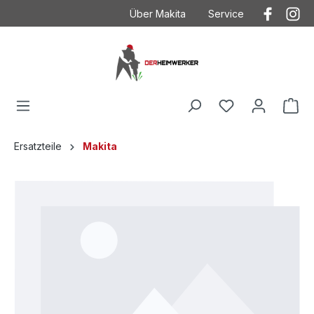
Über Makita
Service
Der Heimwerker
Anwendungstechnik
Kontakt
Kontakt mit Makita
Makita
Betriebsanleitungen
Häufig gestellte Fragen
Garantieverlängeru
AGB
Ersatzteilzeichnung
Ersatzteile
Makita
Datenschutz
Produktkataloge
Impressum