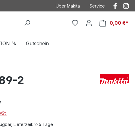
Über Makita
Service
Der Heimwerker
Anwendungstechnik
0,00 €*
Kontakt
Kontakt mit Makita
Makita
Betriebsanleitungen
TION %
Gutschein
Häufig gestellte Fragen
Garantieverlängeru
AGB
Ersatzteilzeichnung
Datenschutz
Produktkataloge
89-2
Impressum
*
wSt.
ügbar, Lieferzeit: 2-5 Tage