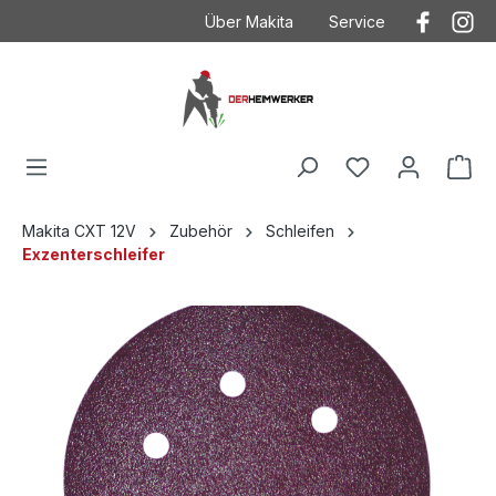
Über Makita
Service
Der Heimwerker
Anwendungstechnik
Kontakt
Kontakt mit Makita
Makita
Betriebsanleitungen
Häufig gestellte Fragen
Garantieverlängeru
AGB
Ersatzteilzeichnung
Makita CXT 12V
Zubehör
Schleifen
Exzenterschleifer
Datenschutz
Produktkataloge
Impressum